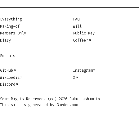
Everything
FAQ
Making-of
Will
Members Only
Public Key
Diary
Coffee?
Socials
GitHub
Instagram
Wikipedia
X
Discord
Some Rights Reserved. (cc) 2026 Baku Hashimoto
This site is generated by
Garden.ooo