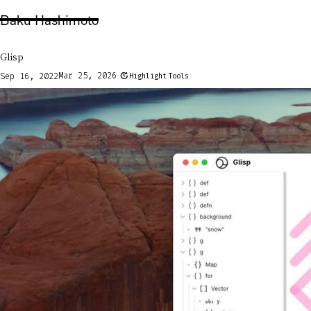
Baku Hashimoto
Glisp
update
Mar 25, 2026
Sep 16, 2022
Highlight
Tools