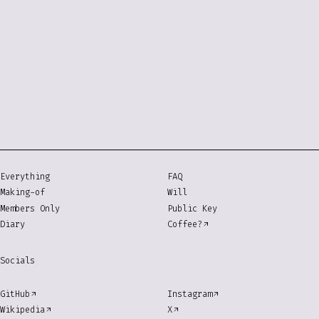
Footnotes
Cosense
や
Obsidian
の文化、
友人のDigital Garden
、
好きな個人ホームペ
ージ
に影響を受けています
↩
noindex, nofollow
を設定しています
↩
そのうち匿名でのコンタクトも可能なようにしてみます
↩
Everything
FAQ
Making-of
Will
Members Only
Public Key
Diary
Coffee?
Socials
GitHub
Instagram
Wikipedia
X