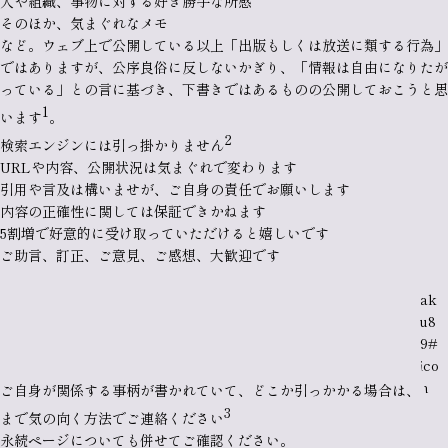
人や組織
、事物に対する好き勝手な所感
そのほか、気まぐれなメモ
など。ウェブ上で公開している以上「出版もしくは放送に類する行為」
ではありますが、公序良俗に反しないかぎり、「
情報は自由になりたが
っている
」との言に基づき、下書きではあるものの公開しておこうと思
1
います
。
2
検索エンジンには引っ掛かりません
URLや内容、公開状況は気まぐれで変わります
引用や言及は構いませが、ご自身の責任でお願いします
内容の正確性に関しては保証できかねます
5割増で好意的に受け取っていただけると嬉しいです
ご助言、訂正、ご意見、ご感想、
大歓迎です
ak
u8
9#
ico
n
ご自身が関係する事柄が書かれていて、どこか引っかかる場合は、
3
まで気の向く方法でご連絡ください
永続ページ
についても併せてご確認ください。