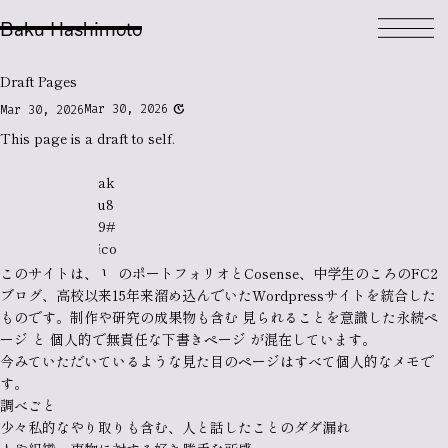
Baku Hashimoto
Draft Pages
update
Mar 30, 2026
Mar 30, 2026
This page is a
draft
to self.
b
ak
u8
9#
ico
n
このサイトは、
のポートフォリオと
Cosense
、中学生のころのFC2
ブログ、高校以来15年来溜め込んでいたWordpressサイトを統合した
もの
です。
制作
や
研究
の成果物も含む
見られることを意識した永続ペ
ージ
と
個人的で無責任な下書きページ
が混在しています。
今みていただいているような見た目のページはすべて個人的なメモで
す。
調べごと
少々私的なやり取りも含む、人と話したことの
ダダ漏れ