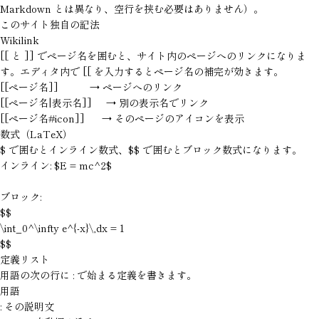
Markdown とは異なり、空行を挟む必要はありません）。
このサイト独自の記法
Wikilink
[[
と
]]
でページ名を囲むと、サイト内のページへのリンクになりま
す。エディタ内で
[[
を入力するとページ名の補完が効きます。
[[ページ名]]           → ページへのリンク

[[ページ名|表示名]]     → 別の表示名でリンク

[[ページ名#icon]]      → そのページのアイコンを表示
数式（LaTeX）
$
で囲むとインライン数式、
$$
で囲むとブロック数式になります。
インライン: $E = mc^2$

ブロック:

$$

\int_0^\infty e^{-x}\,dx = 1

$$
定義リスト
用語の次の行に
:
で始まる定義を書きます。
用語

: その説明文