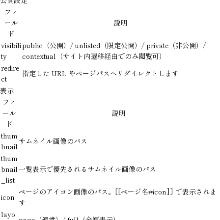
公開設定
フィ
ール
説明
ド
visibili
public
（公開）/
unlisted
（限定公開）/
private
（非公開）/
ty
contextual
（サイト内遷移経由でのみ閲覧可）
redire
指定した URL やページパスへリダイレクトします
ct
表示
フィ
ール
説明
ド
thum
サムネイル画像のパス
bnail
thum
bnail
一覧表示で優先されるサムネイル画像のパス
_list
ページのアイコン画像のパス。
[[ページ名#icon]]
で表示されま
icon
す
layo
page
（通常）/
full
（全幅表示）