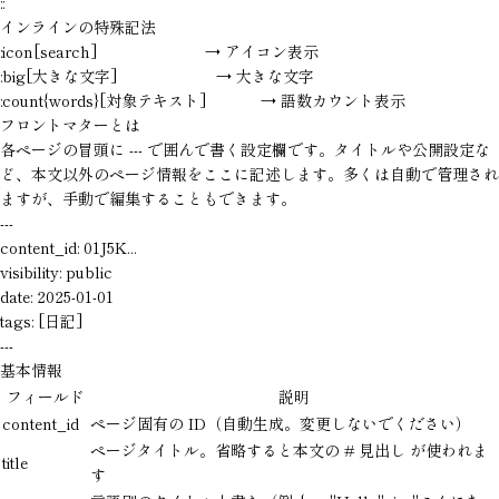
::
インラインの特殊記法
:icon[search]                        → アイコン表示

:big[大きな文字]                      → 大きな文字

:count{words}[対象テキスト]            → 語数カウント表示
フロントマターとは
各ページの冒頭に
---
で囲んで書く設定欄です。タイトルや公開設定な
ど、本文以外のページ情報をここに記述します。多くは自動で管理され
ますが、手動で編集することもできます。
---

content_id: 01J5K...

visibility: public

date: 2025-01-01

tags: [日記]

---
基本情報
フィールド
説明
content_id
ページ固有の ID（自動生成。変更しないでください）
ページタイトル。省略すると本文の
# 見出し
が使われま
title
す