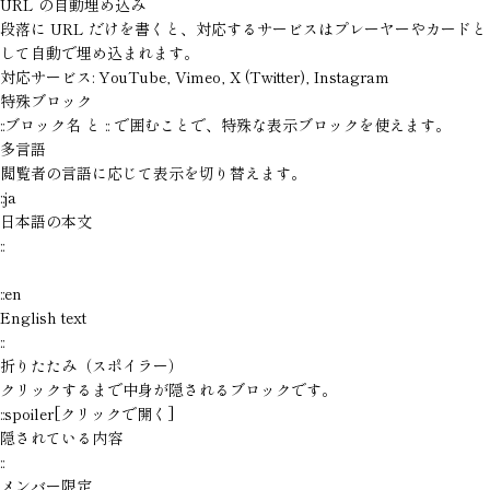
URL の自動埋め込み
段落に URL だけを書くと、対応するサービスはプレーヤーやカードと
して自動で埋め込まれます。
対応サービス: YouTube, Vimeo, X (Twitter), Instagram
特殊ブロック
::ブロック名
と
::
で囲むことで、特殊な表示ブロックを使えます。
多言語
閲覧者の言語に応じて表示を切り替えます。
::ja

日本語の本文

::

::en

English text

::
折りたたみ（スポイラー）
クリックするまで中身が隠されるブロックです。
::spoiler[クリックで開く]

隠されている内容

::
メンバー限定