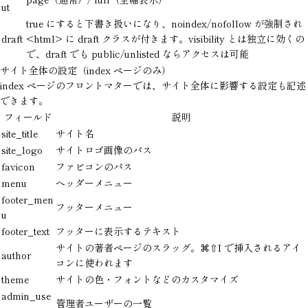
ut
true
にすると下書き扱いになり、noindex/nofollow が強制され
draft
<html>
に
draft
クラスが付きます。
visibility
とは独立に効くの
で、
draft
でも
public
/
unlisted
ならアクセスは可能
サイト全体の設定（index ページのみ）
index ページのフロントマターでは、サイト全体に影響する設定も記述
できます。
フィールド
説明
site_title
サイト名
site_logo
サイトロゴ画像のパス
favicon
ファビコンのパス
menu
ヘッダーメニュー
footer_men
フッターメニュー
u
footer_text
フッターに表示するテキスト
サイトの著者ページのスラッグ。
⌘⇧I
で挿入されるアイ
author
コンに使われます
theme
サイトの色・フォントなどのカスタマイズ
admin_use
管理者ユーザーの一覧