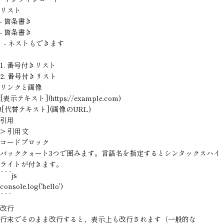
リスト
- 箇条書き

- 箇条書き

  - ネストもできます

1. 番号付きリスト

2. 番号付きリスト
リンクと画像
[表示テキスト](https://example.com)

![代替テキスト](画像のURL)
引用
> 引用文
コードブロック
バッククォート3つで囲みます。言語名を指定するとシンタックスハイ
ライトが付きます。
```js

console.log('hello')

```
改行
行末でそのまま改行すると、表示上も改行されます（一般的な