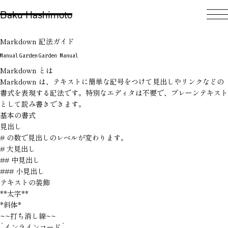
Baku Hashimoto
Markdown 記法ガイド
Manual
Garden
Garden Manual
Markdown とは
Markdown は、テキストに簡単な記号をつけて見出しやリンクなどの
書式を表現する記法です。特別なエディタは不要で、プレーンテキスト
として読み書きできます。
基本の書式
見出し
#
の数で見出しのレベルが変わります。
# 大見出し

## 中見出し

### 小見出し
テキストの装飾
**太字**

*斜体*

~~打ち消し線~~

`インラインコード`