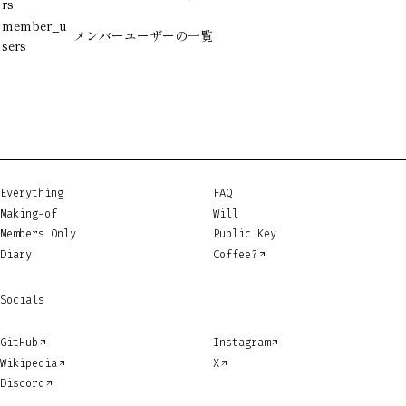
rs
member_u
メンバーユーザーの一覧
sers
Everything
FAQ
Making-of
Will
Members Only
Public Key
Diary
Coffee?
Socials
GitHub
Instagram
Wikipedia
X
Discord