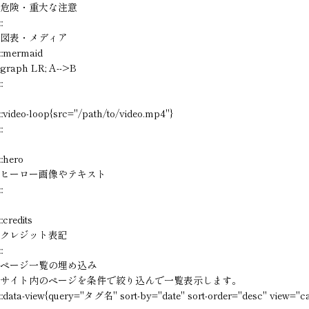
危険・重大な注意

::
図表・メディア
::mermaid

graph LR; A-->B

::

::video-loop{src="/path/to/video.mp4"}

::

::hero

ヒーロー画像やテキスト

::

::credits

クレジット表記

::
ページ一覧の埋め込み
サイト内のページを条件で絞り込んで一覧表示します。
::data-view{query="タグ名" sort-by="date" sort-order="desc" view="ca