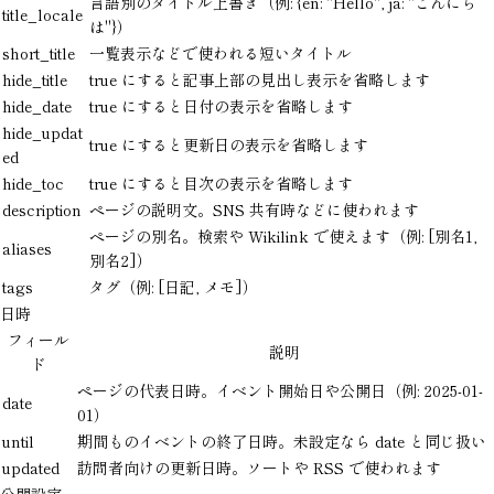
言語別のタイトル上書き（例:
{en: "Hello", ja: "こんにち
title_locale
は"}
）
short_title
一覧表示などで使われる短いタイトル
hide_title
true
にすると記事上部の見出し表示を省略します
hide_date
true
にすると日付の表示を省略します
hide_updat
true
にすると更新日の表示を省略します
ed
hide_toc
true
にすると目次の表示を省略します
description
ページの説明文。SNS 共有時などに使われます
ページの別名。検索や Wikilink で使えます（例:
[別名1,
aliases
別名2]
）
tags
タグ（例:
[日記, メモ]
）
日時
フィール
説明
ド
ページの代表日時。イベント開始日や公開日（例:
2025-01-
date
01
）
until
期間ものイベントの終了日時。未設定なら
date
と同じ扱い
updated
訪問者向けの更新日時。ソートや RSS で使われます