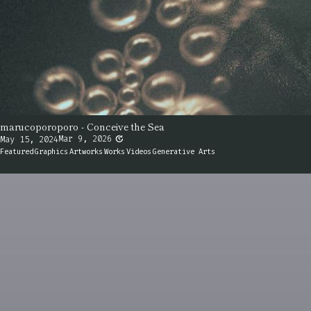
marucoporoporo - Conceive the Sea
update
Mar 9, 2026
May 15, 2024
Featured
Graphics
Artworks
Works
Videos
Generative Arts