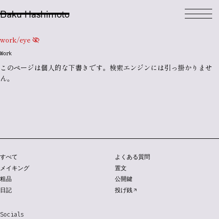
Baku Hashimoto
work/eye
visibility_off
Work
このページは個人的な
下書き
です。検索エンジンには引っ掛かりませ
ん。
すべて
よくある質問
メイキング
置文
粗品
公開鍵
日記
投げ銭
Socials