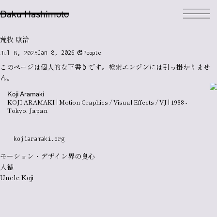
Baku Hashimoto
荒牧 康治
update
Jan 8, 2026
Jul 8, 2025
People
このページは個人的な
下書き
です。検索エンジンには引っ掛かりませ
ん。
Koji Aramaki
KOJI ARAMAKI | Motion Graphics / Visual Effects / VJ | 1988 -
Tokyo. Japan
kojiaramaki.org
モーション・デザイン界の良心
人徳
Uncle Koji