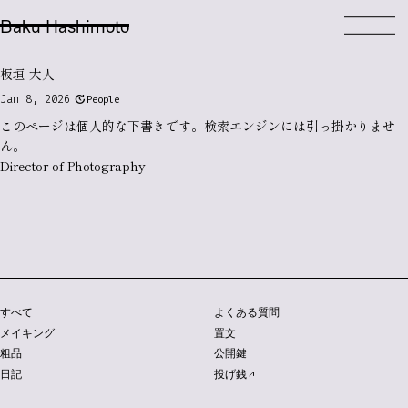
Baku Hashimoto
板垣 大人
update
Jan 8, 2026
People
このページは個人的な
下書き
です。検索エンジンには引っ掛かりませ
ん。
Director of Photography
すべて
よくある質問
メイキング
置文
粗品
公開鍵
日記
投げ銭