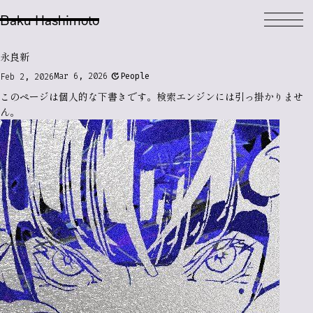
Baku Hashimoto
永良新
update
Mar 6, 2026
People
Feb 2, 2026
このページは個人的な
下書き
です。検索エンジンには引っ掛かりませ
ん。